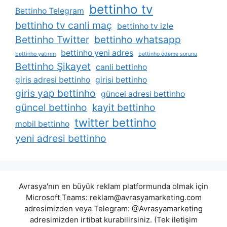
bettinho tv
Bettinho Telegram
bettinho tv canli maç
bettinho tv izle
Bettinho Twitter
bettinho whatsapp
bettinho yeni adres
bettinho yatırım
bettinho ödeme sorunu
Bettinho Şikayet
canli bettinho
giris adresi bettinho
girisi bettinho
giris yap bettinho
güncel adresi bettinho
güncel bettinho
kayit bettinho
twitter bettinho
mobil bettinho
yeni adresi bettinho
Avrasya'nın en büyük reklam platformunda olmak için
Microsoft Teams:
reklam@avrasyamarketing.com
adresimizden veya Telegram: @Avrasyamarketing
adresimizden irtibat kurabilirsiniz. (Tek iletişim