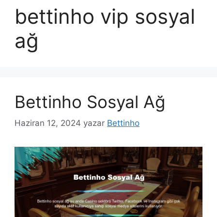
bettinho vip sosyal
ağ
Bettinho Sosyal Ağ
Haziran 12, 2024
yazar
Bettinho