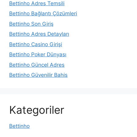
Bettinho Adres Temsili
Bettinho Bağlantı Çözümleri
Bettinho Son Giriş
Bettinho Adres Detayları
Bettinho Casino Girişi
Bettinho Poker Dünyası
Bettinho Güncel Adres
Bettinho Güvenilir Bahis
Kategoriler
Bettinho