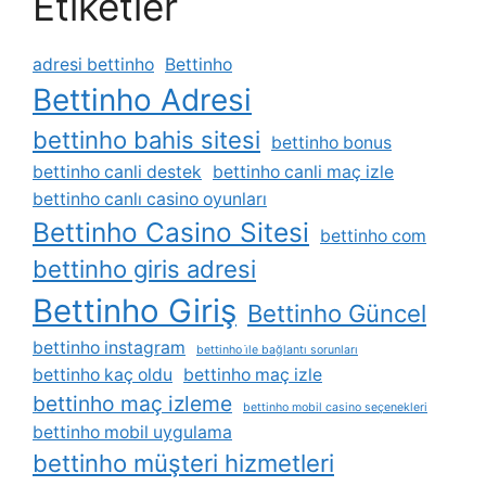
Etiketler
adresi bettinho
Bettinho
Bettinho Adresi
bettinho bahis sitesi
bettinho bonus
bettinho canli destek
bettinho canli maç izle
bettinho canlı casino oyunları
Bettinho Casino Sitesi
bettinho com
bettinho giris adresi
Bettinho Giriş
Bettinho Güncel
bettinho instagram
bettinho i̇le bağlantı sorunları
bettinho kaç oldu
bettinho maç izle
bettinho maç izleme
bettinho mobil casino seçenekleri
bettinho mobil uygulama
bettinho müşteri hizmetleri