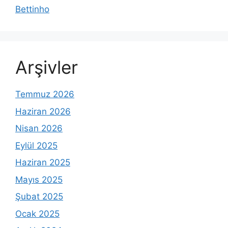
Bettinho
Arşivler
Temmuz 2026
Haziran 2026
Nisan 2026
Eylül 2025
Haziran 2025
Mayıs 2025
Şubat 2025
Ocak 2025