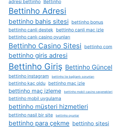
adresi bettinho
Bettinho
Bettinho Adresi
bettinho bahis sitesi
bettinho bonus
bettinho canli destek
bettinho canli maç izle
bettinho canlı casino oyunları
Bettinho Casino Sitesi
bettinho com
bettinho giris adresi
Bettinho Giriş
Bettinho Güncel
bettinho instagram
bettinho i̇le bağlantı sorunları
bettinho kaç oldu
bettinho maç izle
bettinho maç izleme
bettinho mobil casino seçenekleri
bettinho mobil uygulama
bettinho müşteri hizmetleri
bettinho nasil bir site
bettinho oyunlar
bettinho para çekme
bettinho sitesi