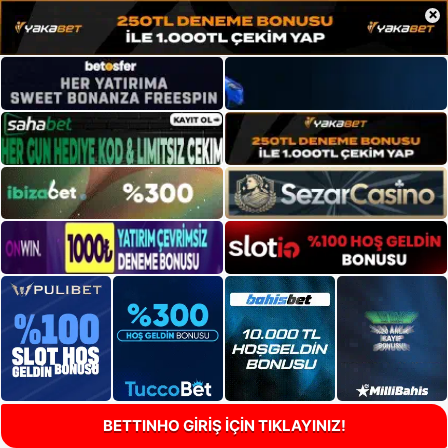
×
BETTINHO GİRİŞ İÇİN TIKLAYINIZ!