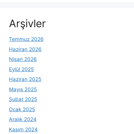
Arşivler
Temmuz 2026
Haziran 2026
Nisan 2026
Eylül 2025
Haziran 2025
Mayıs 2025
Şubat 2025
Ocak 2025
Aralık 2024
Kasım 2024