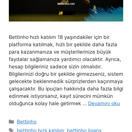
Bettinho hızlı katılım 18 yaşındakiler için bir
platforma katılmak, hızlı bir şekilde daha fazla
para kazanmanıza ve müşterilerinize büyük
faydalar sağlamanıza yardımcı olacaktır. Ayrıca,
hesap bilgileriniz sadece sizin olmalıdır.
Bilgilerinizi doğru bir şekilde girmezseniz, sistem
gelecekte beklenmedik sürprizlerden kaçınmaya
çalışacaktır. Bu ipuçları hakkında daha fazla bilgi
edinmek istiyorsanız, kayıt sürecini mümkün
olduğunca kolay hale getirmek …
Devamını oku
Kategoriler
Bettinho
Etiketler
bettinho hızlı katılım
,
bettinho lisans