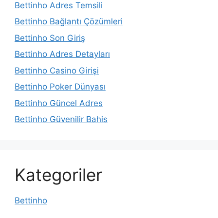
Bettinho Adres Temsili
Bettinho Bağlantı Çözümleri
Bettinho Son Giriş
Bettinho Adres Detayları
Bettinho Casino Girişi
Bettinho Poker Dünyası
Bettinho Güncel Adres
Bettinho Güvenilir Bahis
Kategoriler
Bettinho