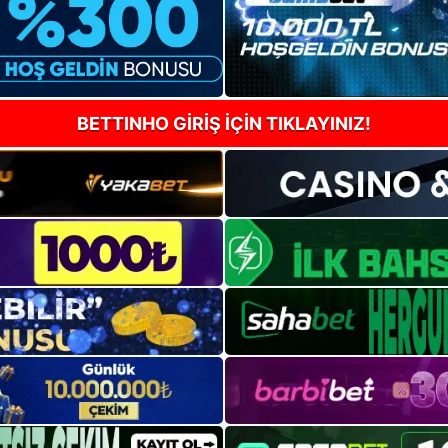
BETTINHO GİRİŞ İÇİN TIKLAYINIZ!