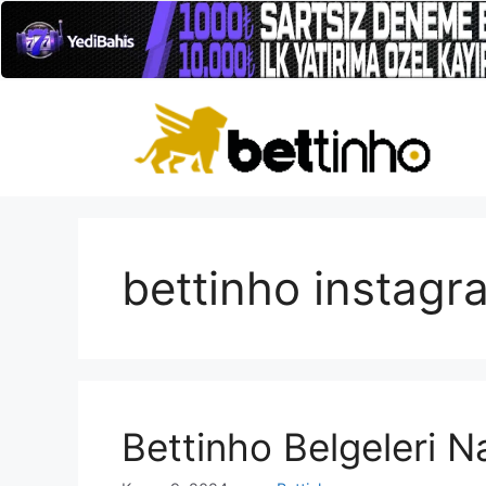
İçeriğe
atla
bettinho instagr
Bettinho Belgeleri Na