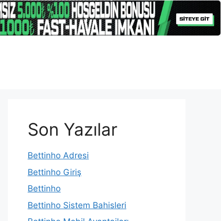
Son Yazılar
Bettinho Adresi
Bettinho Giriş
Bettinho
Bettinho Sistem Bahisleri