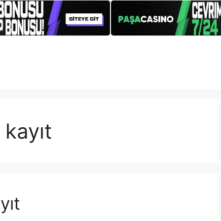
ı kayıt
yıt