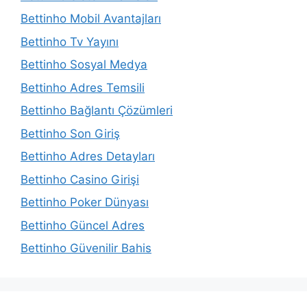
Bettinho Mobil Avantajları
Bettinho Tv Yayını
Bettinho Sosyal Medya
Bettinho Adres Temsili
Bettinho Bağlantı Çözümleri
Bettinho Son Giriş
Bettinho Adres Detayları
Bettinho Casino Girişi
Bettinho Poker Dünyası
Bettinho Güncel Adres
Bettinho Güvenilir Bahis