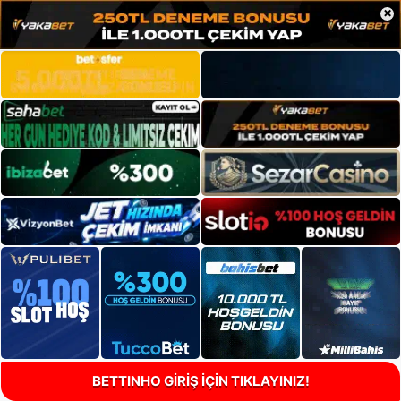
×
BETTINHO GİRİŞ İÇİN TIKLAYINIZ!