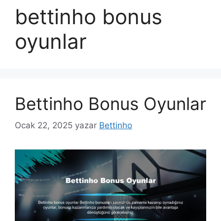
bettinho bonus
oyunlar
Bettinho Bonus Oyunlar
Ocak 22, 2025
yazar
Bettinho