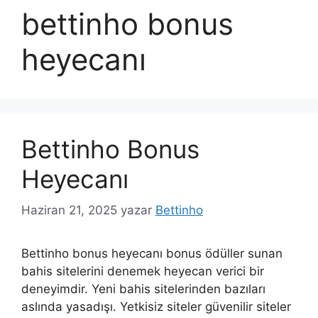
bettinho bonus
heyecanı
Bettinho Bonus
Heyecanı
Haziran 21, 2025
yazar
Bettinho
Bettinho bonus heyecanı bonus ödüller sunan
bahis sitelerini denemek heyecan verici bir
deneyimdir. Yeni bahis sitelerinden bazıları
aslında yasadışı. Yetkisiz siteler güvenilir siteler