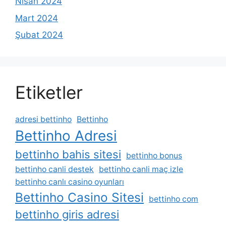
Nisan 2024
Mart 2024
Şubat 2024
Etiketler
adresi bettinho
Bettinho
Bettinho Adresi
bettinho bahis sitesi
bettinho bonus
bettinho canli destek
bettinho canli maç izle
bettinho canlı casino oyunları
Bettinho Casino Sitesi
bettinho com
bettinho giris adresi