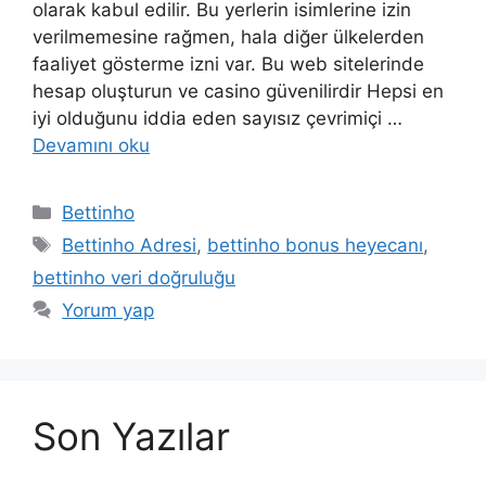
olarak kabul edilir. Bu yerlerin isimlerine izin
verilmemesine rağmen, hala diğer ülkelerden
faaliyet gösterme izni var. Bu web sitelerinde
hesap oluşturun ve casino güvenilirdir Hepsi en
iyi olduğunu iddia eden sayısız çevrimiçi …
Devamını oku
Kategoriler
Bettinho
Etiketler
Bettinho Adresi
,
bettinho bonus heyecanı
,
bettinho veri doğruluğu
Yorum yap
Son Yazılar