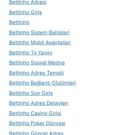
Bettinho Adresi
Bettinho Giriş
Bettinho
Bettinho Sistem Bahisleri
Bettinho Mobil Avantajları
Bettinho Tv Yayını
Bettinho Sosyal Medya
Bettinho Adres Temsili
Bettinho Bağlantı Çözümleri
Bettinho Son Giriş
Bettinho Adres Detayları
Bettinho Casino Girişi
Bettinho Poker Dünyası
Bettinho Güncel Adres