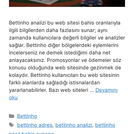
Bettinho analizi bu web sitesi bahis oranlarıyla
ilgili bilgilerden daha fazlasını sunar; aynı
zamanda kullanıcılara değerli bilgiler ve analizler
sağlar. Bettinho diğer bölgelerdeki eylemlerini
incelerseniz ne demek istediğimi daha net
anlayacaksınız. Promosyonlar ve ödemeler söz
konusu olduğunda web sitesinde gezinmek de
kolaydır. Bettinho kullanıcıları bu web sitesinin
farklı alanlarda sağladığı istisnalardan
yararlanabilirler. Bazı web siteleri …
Devamını
oku
Kategoriler
Bettinho
Etiketler
bettinho adres
,
bettinho analizi
,
bettinho