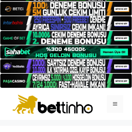
İçeriğe
atla
Menü