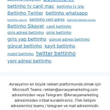
bettinho tv canli maç
bettinho tv izle
Bettinho Twitter
bettinho whatsapp
bettinho yeni adres
bettinho yatırım
bettinho ödeme sorunu
Bettinho Şikayet
canli bettinho
giris adresi bettinho
girisi bettinho
giris yap bettinho
güncel adresi bettinho
güncel bettinho
kayit bettinho
twitter bettinho
mobil bettinho
yeni adresi bettinho
Avrasya'nın en büyük reklam platformunda olmak için
Microsoft Teams:
reklam@avrasyamarketing.com
adresimizden veya Telegram: @Avrasyamarketing
adresimizden irtibat kurabilirsiniz. (Tek iletişim
adreslerimiz teams / telegram ve mail adresimizdir.