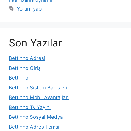
nasıl bahis oynanır
Yorum yap
Son Yazılar
Bettinho Adresi
Bettinho Giriş
Bettinho
Bettinho Sistem Bahisleri
Bettinho Mobil Avantajları
Bettinho Tv Yayını
Bettinho Sosyal Medya
Bettinho Adres Temsili