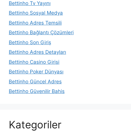
Bettinho Tv Yayını
Bettinho Sosyal Medya
Bettinho Adres Temsili
Bettinho Bağlantı Çözümleri
Bettinho Son Giriş
Bettinho Adres Detayları
Bettinho Casino Girişi
Bettinho Poker Dünyası
Bettinho Güncel Adres
Bettinho Güvenilir Bahis
Kategoriler