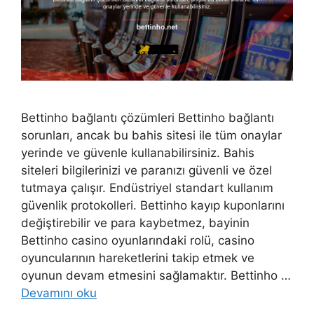
Bettinho bağlantı çözümleri Bettinho bağlantı
sorunları, ancak bu bahis sitesi ile tüm onaylar
yerinde ve güvenle kullanabilirsiniz. Bahis
siteleri bilgilerinizi ve paranızı güvenli ve özel
tutmaya çalışır. Endüstriyel standart kullanım
güvenlik protokolleri. Bettinho kayıp kuponlarını
değiştirebilir ve para kaybetmez, bayinin
Bettinho casino oyunlarındaki rolü, casino
oyuncularının hareketlerini takip etmek ve
oyunun devam etmesini sağlamaktır. Bettinho …
Devamını oku