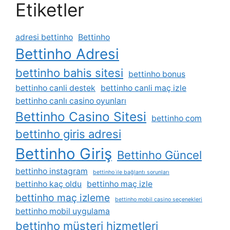
Etiketler
adresi bettinho
Bettinho
Bettinho Adresi
bettinho bahis sitesi
bettinho bonus
bettinho canli destek
bettinho canli maç izle
bettinho canlı casino oyunları
Bettinho Casino Sitesi
bettinho com
bettinho giris adresi
Bettinho Giriş
Bettinho Güncel
bettinho instagram
bettinho i̇le bağlantı sorunları
bettinho kaç oldu
bettinho maç izle
bettinho maç izleme
bettinho mobil casino seçenekleri
bettinho mobil uygulama
bettinho müşteri hizmetleri