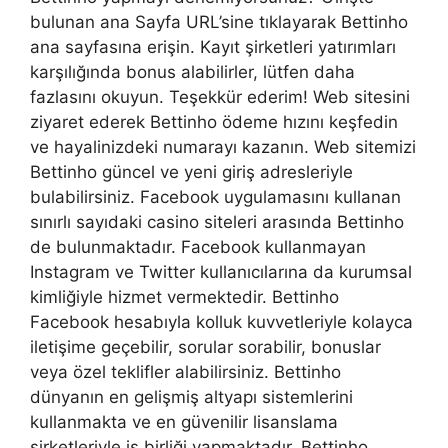
bulunan ana Sayfa URL’sine tıklayarak Bettinho
ana sayfasına erişin. Kayıt şirketleri yatırımları
karşılığında bonus alabilirler, lütfen daha
fazlasını okuyun. Teşekkür ederim! Web sitesini
ziyaret ederek Bettinho ödeme hızını keşfedin
ve hayalinizdeki numarayı kazanın. Web sitemizi
Bettinho güncel ve yeni giriş adresleriyle
bulabilirsiniz. Facebook uygulamasını kullanan
sınırlı sayıdaki casino siteleri arasında Bettinho
de bulunmaktadır. Facebook kullanmayan
Instagram ve Twitter kullanıcılarına da kurumsal
kimliğiyle hizmet vermektedir. Bettinho
Facebook hesabıyla kolluk kuvvetleriyle kolayca
iletişime geçebilir, sorular sorabilir, bonuslar
veya özel teklifler alabilirsiniz. Bettinho
dünyanın en gelişmiş altyapı sistemlerini
kullanmakta ve en güvenilir lisanslama
şirketleriyle iş birliği yapmaktadır. Bettinho