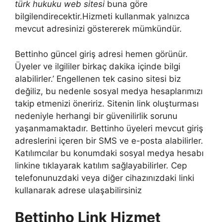
türk hukuku web sitesi
buna göre
bilgilendirecektir.Hizmeti kullanmak yalnızca
mevcut adresinizi göstererek mümkündür.
Bettinho güncel giriş adresi hemen görünür.
Üyeler ve ilgililer birkaç dakika içinde bilgi
alabilirler.’ Engellenen tek casino sitesi biz
değiliz, bu nedenle sosyal medya hesaplarımızı
takip etmenizi öneririz. Sitenin link oluşturması
nedeniyle herhangi bir güvenilirlik sorunu
yaşanmamaktadır. Bettinho üyeleri mevcut giriş
adreslerini içeren bir SMS ve e-posta alabilirler.
Katılımcılar bu konumdaki sosyal medya hesabı
linkine tıklayarak katılım sağlayabilirler. Cep
telefonunuzdaki veya diğer cihazınızdaki linki
kullanarak adrese ulaşabilirsiniz
Bettinho Link Hizmet