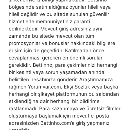
bölgesinde satın aldığınız oyunlar hileli veya
hileli değildir ve bu sitede sunulan güvenilir
hizmetlerle memnuniyetiniz garanti
edilmektedir. Mevcut giriş adresiniz aynı
zamanda bu sitede mevcut olan tüm
promosyonlar ve bonuslar hakkındaki bilgilere
erişim için de geçerlidir. Katılmadan önce
cevaplanması gereken en önemli sorular
gereklidir. Bettinho, para çekimlerinizi herhangi
bir kesinti veya sorun yaşamadan anında
belirtilen hesabınıza gönderir. Araştırmamıza
rağmen Yorumvar.com, Ekşi Sözlük veya başka
herhangi bir şikayet platformunun bu saldırıdan
etkilendiğine dair herhangi bir bildirime
rastlanmadı. Para kazanmaya ve ücretsiz filmler
oluşturmaya başlamak için mevcut e-posta
adresinizden Bettinho.com’a giriş yapmanız