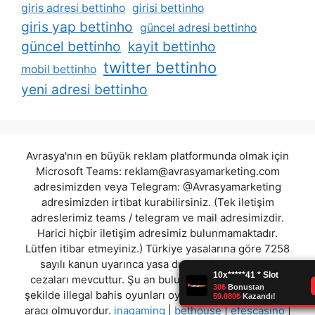
giris adresi bettinho
girisi bettinho
giris yap bettinho
güncel adresi bettinho
güncel bettinho
kayit bettinho
twitter bettinho
mobil bettinho
yeni adresi bettinho
Avrasya'nın en büyük reklam platformunda olmak için
Microsoft Teams:
reklam@avrasyamarketing.com
adresimizden veya Telegram: @Avrasyamarketing
adresimizden irtibat kurabilirsiniz. (Tek iletişim
adreslerimiz teams / telegram ve mail adresimizdir.
Harici hiçbir iletişim adresimiz bulunmamaktadır.
Lütfen itibar etmeyiniz.) Türkiye yasalarına göre 7258
sayılı kanun uyarınca yasa dışı bahis oynamanın
cezaları mevcuttur. Şu an bulunduğunuz site hiç bir
şekilde illegal bahis oyunları oynatmıyor ve oynamaya
aracı olmuyordur.
inagaming
|
bethouse
|
efescasino
|