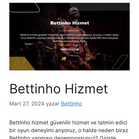
Bettinho Hizmet
Mart 27, 2024
yazar
Bettinho
Bettinho hizmet güvenilir hizmet ve tatmin edici
bir oyun deneyimi arıyoruz, o halde neden biraz
Bettinho yapmayı denemiyorsunuz? Girişte