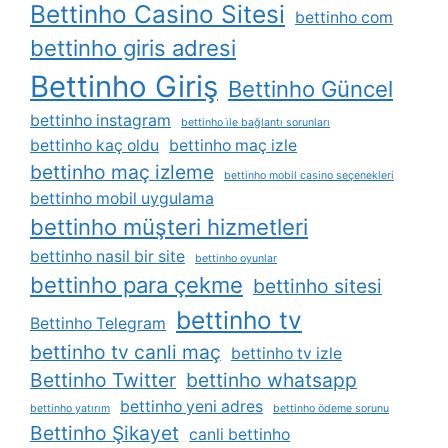
Bettinho Casino Sitesi
bettinho com
bettinho giris adresi
Bettinho Giriş
Bettinho Güncel
bettinho instagram
bettinho i̇le bağlantı sorunları
bettinho kaç oldu
bettinho maç izle
bettinho maç izleme
bettinho mobil casino seçenekleri
bettinho mobil uygulama
bettinho müşteri hizmetleri
bettinho nasil bir site
bettinho oyunlar
bettinho para çekme
bettinho sitesi
bettinho tv
Bettinho Telegram
bettinho tv canli maç
bettinho tv izle
Bettinho Twitter
bettinho whatsapp
bettinho yeni adres
bettinho yatırım
bettinho ödeme sorunu
Bettinho Şikayet
canli bettinho