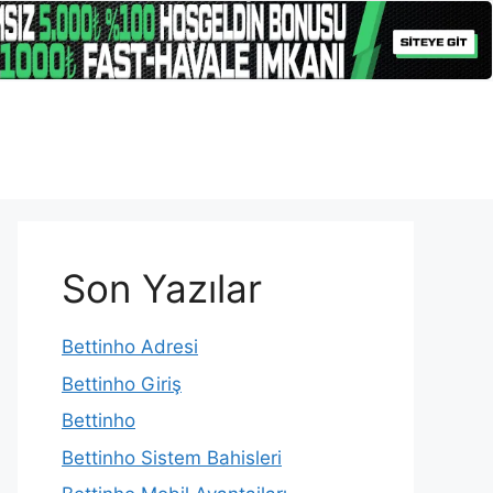
Son Yazılar
Bettinho Adresi
Bettinho Giriş
Bettinho
Bettinho Sistem Bahisleri