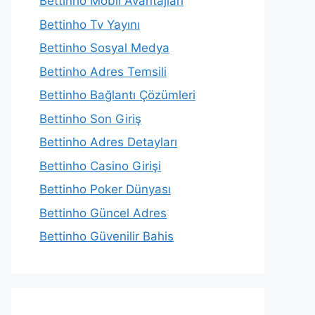
Bettinho Mobil Avantajları
Bettinho Tv Yayını
Bettinho Sosyal Medya
Bettinho Adres Temsili
Bettinho Bağlantı Çözümleri
Bettinho Son Giriş
Bettinho Adres Detayları
Bettinho Casino Girişi
Bettinho Poker Dünyası
Bettinho Güncel Adres
Bettinho Güvenilir Bahis